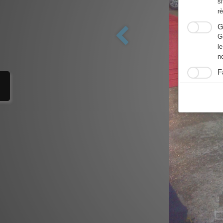
s
r
G
G
l
n
F
N
F
h