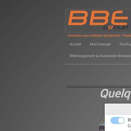
Formation aux conduites spécialisées - Prote
Accueil
Skid Concept
Outils
Téléchargement & évaluation formati
Quelqu
R
C