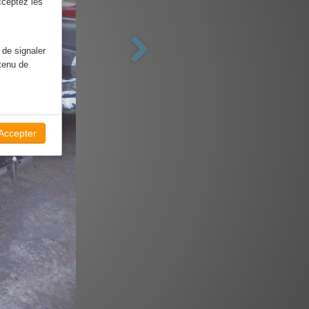
cceptez les
 de signaler
ntenu de
ocial
ok:
Accepter