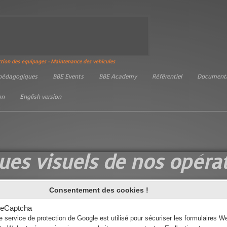
ction des équipages - Maintenance des véhicules
 pédagogiques
BBE Events
BBE Academy
Référentiel
Documentat
on
English version
es visuels de nos opérat
Consentement des cookies !
eCaptcha
e service de protection de Google est utilisé pour sécuriser les formulaires W