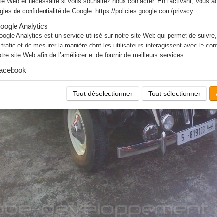
ite Web et nécessaire si vous souhaitez nous contacter. En l'activant, vous a
ègles de confidentialité de Google:
https://policies.google.com/privacy
oogle Analytics
oogle Analytics est un service utilisé sur notre site Web qui permet de suivre,
e trafic et de mesurer la manière dont les utilisateurs interagissent avec le co
otre site Web afin de l’améliorer et de fournir de meilleurs services.
acebook
otre site Web vous permet d’aimer ou de partager son contenu sur le réseau s
acebook. En l'utilisant, vous acceptez les règles de confidentialité de Facebo
Tout déselectionner
Tout sélectionner
ttps://www.facebook.com/policy/cookies/