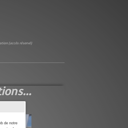
ion (accès réservé)
ions...
eb de notre