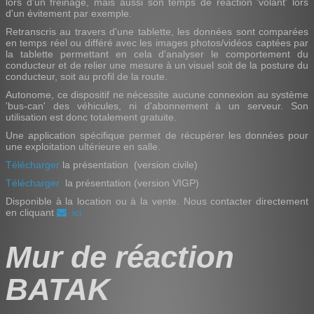
lors d'un freinage, mais aussi son temps de réaction 'volant' lors
d'un évitement par exemple.
Retranscris au travers d'une tablette, les données sont comparées
en temps réel ou différé avec les images photos/vidéos captées par
la tablette permettant en cela d'analyser le comportement du
conducteur et de relier une mesure à un visuel soit de la posture du
conducteur, soit au profil de la route.
Autonome, ce dispositif ne nécessite aucune connexion au système
'bus-can' des véhicules, ni d'abonnement à un serveur. Son
utilisation est donc totalement gratuite.
Une application spécifique permet de récupérer les données pour
une exploitation ultérieure en salle.
Télécharger
la présentation (version civile)
Télécharger
la présentation (version VIGP)
Disponible à la location ou à la vente. Nous contacter directement
en cliquant
ici
Mur de réaction
BATAK