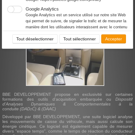
Téléchargement & évaluation formation
Google Analytics
Google Analytics est un service utilisé sur notre site Web
English version
qui permet de suivre, de signaler le trafic et de mesurer la
manière dont les utilisateurs interagissent avec le contenu
de notre site Web afin de l’améliorer et de fournir de
Tout déselectionner
Tout sélectionner
Accepter
meilleurs services.
Facebook
Notre site Web vous permet d’aimer ou de partager son
contenu sur le réseau social Facebook. En l'utilisant, vous
acceptez les règles de confidentialité de Facebook:
https://www.facebook.com/policy/cookies/
BBE DEVELOPPEMENT propose en exclusivité sur certaines
formations des outils d'acquisition embarquée ou
Dispositif
d'Analyses Dynamiques & Comportementales à la
conduite (DAD
C) & (DAAC)
2
Développé par BBE DEVELOPPEMENT, une suite logiciel analyse
les mouvements de caisse du véhicule, mais aussi calcule son
énergie cinétique. Ce logiciel est également capable de mesurer
divers "espace temps", comme le temps de réaction du conducteur