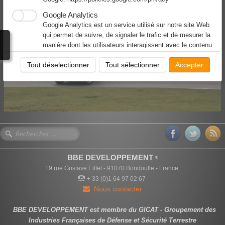
Téléchargement & évaluation formation
Google Analytics
Google Analytics est un service utilisé sur notre site Web
English version
qui permet de suivre, de signaler le trafic et de mesurer la
manière dont les utilisateurs interagissent avec le contenu
de notre site Web afin de l’améliorer et de fournir de
Tout déselectionner
Tout sélectionner
Accepter
meilleurs services.
Facebook
Notre site Web vous permet d’aimer ou de partager son
contenu sur le réseau social Facebook. En l'utilisant, vous
acceptez les règles de confidentialité de Facebook:
https://www.facebook.com/policy/cookies/
BBE DEVELOPPEMENT
®
19 rue Gustave Eiffel - 91070 Bondoufle - France
+ 33 (0)1 64 97 02 67
Nous contacter
BBE DEVELOPPEMENT est membre du GICAT - Groupement des
Industries Françaises de Défense et Sécurité Terrestre