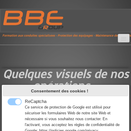
Formation aux conduites spécialisées - Protection des équipages - Maintenance des véhicul
Accueil
Skid Concept
Quelques visuels de nos
Outils pédagogiques
opérations...
BBE Events
Consentement des cookies !
BBE Academy
ReCaptcha
Ce service de protection de Google est utilisé pour
Référentiel
sécuriser les formulaires Web de notre site Web et
nécessaire si vous souhaitez nous contacter. En
Documentation (accès réservé)
l'activant, vous acceptez les règles de confidentialité de
Google:
https://policies.google.com/privacy