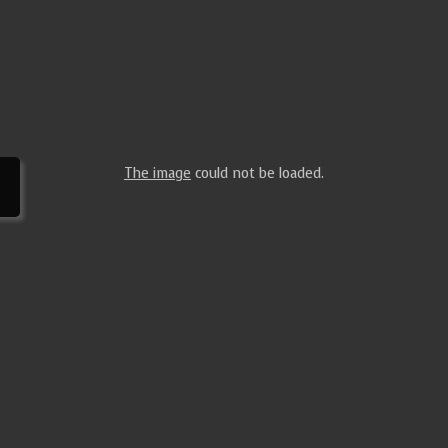
The image
could not be loaded.